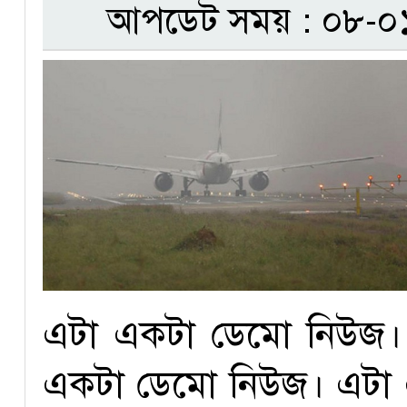
আপডেট সময় : ০৮-০১
এটা একটা ডেমো নিউজ।
একটা ডেমো নিউজ। এটা