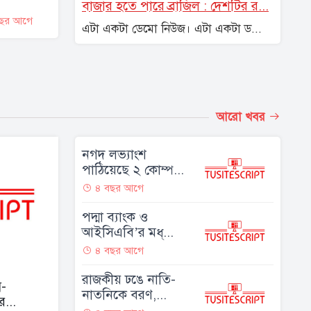
বাজার হতে পারে ব্রাজিল : দেশটির র...
ছর আগে
এটা একটা ডেমো নিউজ। এটা একটা ড...
আরো খবর
নগদ লভ্যাংশ
পাঠিয়েছে ২ কোম্প...
৪ বছর আগে
পদ্মা ব্যাংক ও
আইসিএবি’র মধ্...
৪ বছর আগে
রাজকীয় ঢঙে নাতি-
স-
নাতনিকে বরণ,...
র...