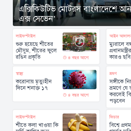
এক্সিকিউটিভ মোটরস বাংলাদেশে আন
এক্স সেভেন’
লাইফস্টাইল
আইন আদাল
শুরু হয়েছে শীতের
ম্যুরালে বঙ্
মৌসুম, শীতের ফুলে
প্রধানমন্ত্রী
রঙিন প্রকৃতি
কারও ছবি 
৪ বছর আগে
স্বাস্থ্য
ভ্রমণ
করোনায় মৃত্যুহীন
সঙ্গীকে নি
দিনে শনাক্ত ১৭
ভ্রমণে যে 
করলেই ব
৪ বছর আগে
পড়বেন
লাইফস্টাইল
ফিচার
শীতে কলা খাওয়া কি
বিশ্বে প্রথম