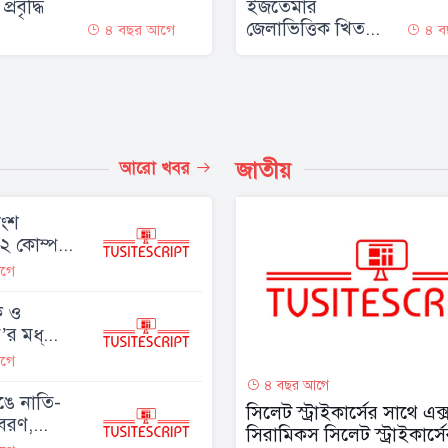
্রবৃদ্ধি
ইজতেমার
জেলাভিত্তিক খিত...
৪ বছর আগে
৪ ব
জাতীয়
আরো খবর
াংশ
২ কোম্প...
গে
ংক ও
র মধ্...
গে
৪ বছর আগে
ঙে নাতি-
সিলেট স্ট্রাইকার্সের সাথে এক্
রণ,...
সিরামিকস সিলেট স্ট্রাইকার্সে