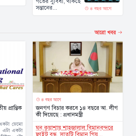
গর্ভের সুবিধা, থাকছে
সন্তানের...
৪ বছর আগে
আরো খবর
৪ বছর আগে
় প্রান্তিক
জনগণ বিচার করবে ১৪ বছরে আ. লীগ
কী দিয়েছে : প্রধানমন্ত্রী
একটা ডেমো
ঘন কুয়াশায় শাহজালাল বিমানবন্দরে
। এটা একটা
ফ্লাইট বন্ধ, সাতটি বিমান গিয়...