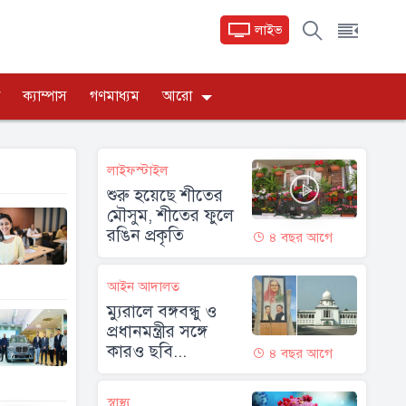
লাইভ
ক্যাম্পাস
গণমাধ্যম
আরো
লাইফস্টাইল
শুরু হয়েছে শীতের
মৌসুম, শীতের ফুলে
রঙিন প্রকৃতি
৪ বছর আগে
আইন আদালত
ম্যুরালে বঙ্গবন্ধু ও
প্রধানমন্ত্রীর সঙ্গে
কারও ছবি...
৪ বছর আগে
স্বাস্থ্য