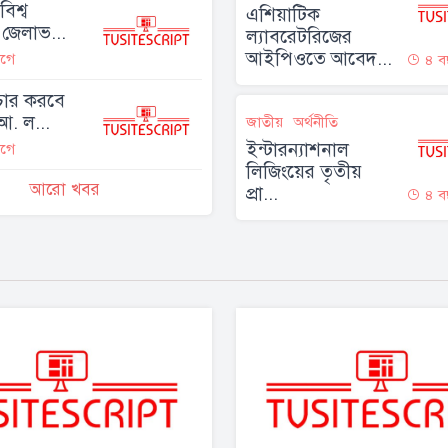
িশ্ব
এশিয়াটিক
জেলাভ...
ল্যাবরেটরিজের
আইপিওতে আবেদ...
গে
৪ ব
চার করবে
আ. ল...
জাতীয়
অর্থনীতি
ইন্টারন্যাশনাল
গে
লিজিংয়ের তৃতীয়
আরো খবর
প্রা...
৪ ব