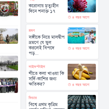
করোনায় মৃত্যুহীন
দিনে শনাক্ত ১৭
৪ বছর আগে
ভ্রমণ
সঙ্গীকে নিয়ে মালদ্বীপ
ভ্রমণে যে ভুল
করলেই বিপদে
৪ বছর আগে
পড়...
লাইফস্টাইল
শীতে কলা খাওয়া কি
সর্দি-কাশির জন্য
ক্ষতিকর?
৪ বছর আগে
ফিচার
বিশ্বে প্রথম কৃত্রিম