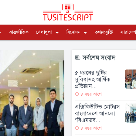
আন্তর্জাতিক
খেলাধুলা
বিনোদন
তথ্যপ্রযুক্তি
সারাদেশ
সর্বশেষ সংবাদ
৫ ধরনের ছুটির
সুবিধাসহ আর্থিক
প্রতিষ্ঠান...
৪ বছর আগে
এক্সিকিউটিভ মোটরস
বাংলাদেশে আনলো
‘বিএমডব...
৪ বছর আগে