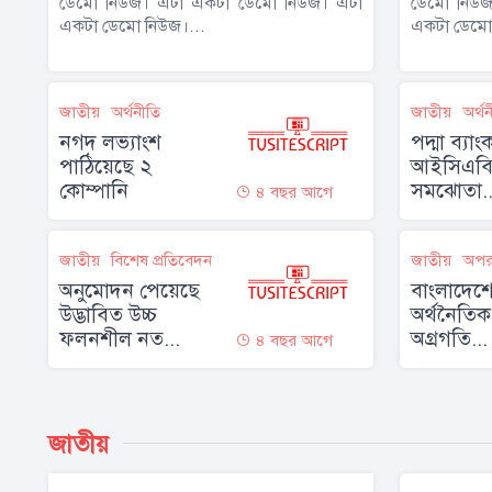
ডেমো নিউজ। এটা একটা ডেমো নিউজ। এটা
ডেমো নিউজ
একটা ডেমো নিউজ।...
একটা ডেমো 
জাতীয়
অর্থনীতি
জাতীয়
অর্থ
নগদ লভ্যাংশ
পদ্মা ব্যা
পাঠিয়েছে ২
আইসিএবি’
কোম্পানি
সমঝোতা..
৪ বছর আগে
জাতীয়
বিশেষ প্রতিবেদন
জাতীয়
অপর
অনুমোদন পেয়েছে
বাংলাদেশ
উদ্ভাবিত উচ্চ
অর্থনৈতিক প
ফলনশীল নত...
অগ্রগতি...
৪ বছর আগে
জাতীয়