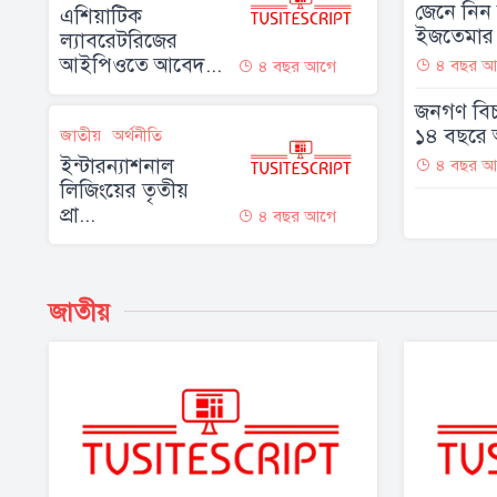
জেনে নিন ব
এশিয়াটিক
ইজতেমার 
ল্যাবরেটরিজের
আইপিওতে আবেদ...
৪ বছর আ
৪ বছর আগে
জনগণ বি
১৪ বছরে 
জাতীয়
অর্থনীতি
ইন্টারন্যাশনাল
৪ বছর আ
লিজিংয়ের তৃতীয়
প্রা...
৪ বছর আগে
জাতীয়