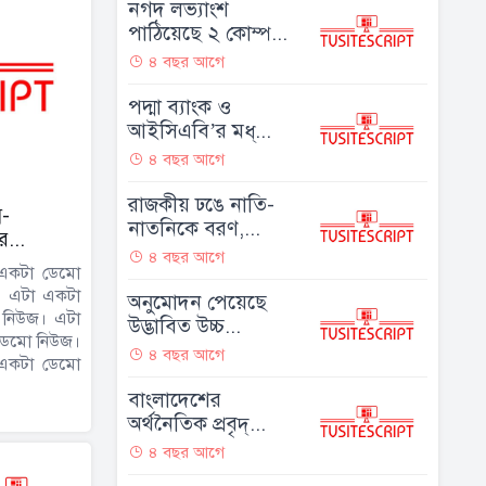
নগদ লভ্যাংশ
পাঠিয়েছে ২ কোম্প...
৪ বছর আগে
পদ্মা ব্যাংক ও
আইসিএবি’র মধ্...
৪ বছর আগে
রাজকীয় ঢঙে নাতি-
স-
নাতনিকে বরণ,...
র...
৪ বছর আগে
একটা ডেমো
। এটা একটা
অনুমোদন পেয়েছে
 নিউজ। এটা
উদ্ভাবিত উচ্চ...
ডেমো নিউজ।
৪ বছর আগে
একটা ডেমো
বাংলাদেশের
অর্থনৈতিক প্রবৃদ্...
৪ বছর আগে