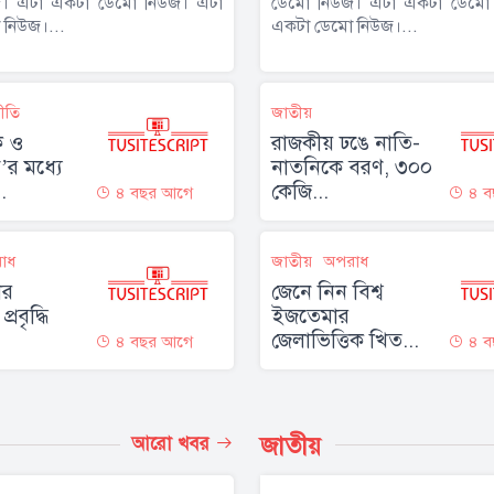
। এটা একটা ডেমো নিউজ। এটা
ডেমো নিউজ। এটা একটা ডেমো
নিউজ।...
একটা ডেমো নিউজ।...
নীতি
জাতীয়
ংক ও
রাজকীয় ঢঙে নাতি-
র মধ্যে
নাতনিকে বরণ, ৩০০
.
কেজি...
৪ বছর আগে
৪ ব
াধ
জাতীয়
অপরাধ
ের
জেনে নিন বিশ্ব
্রবৃদ্ধি
ইজতেমার
জেলাভিত্তিক খিত...
৪ বছর আগে
৪ ব
জাতীয়
আরো খবর