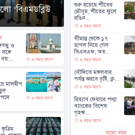
শুরু হয়েছে শীতের
লো ‘বিএমডব্লিউ
মৌসুম, শীতের ফুলে
রঙিন...
৪ বছর আগে
ত
সীমান্ত থেকে ১৭
ছাগল নিয়ে গেল
গবন্ধু ও
বিএসএফ, অত...
র সঙ্গে
নয়:...
৪ বছর আগে
৪ বছর আগে
সৌদিতে মঙ্গলবার
পর্যন্ত ঝরবে বৃষ্টি, ক্ল...
য়ে মালদ্বীপ
৪ বছর আগে
ভুল
িপদে
৪ বছর আগে
রিহ্যাব ফেয়ারে পদ্মা
ব্যাংকের বিশেষ
গৃহঋ...
৪ বছর আগে
 কৃত্রিম
আরো খবর