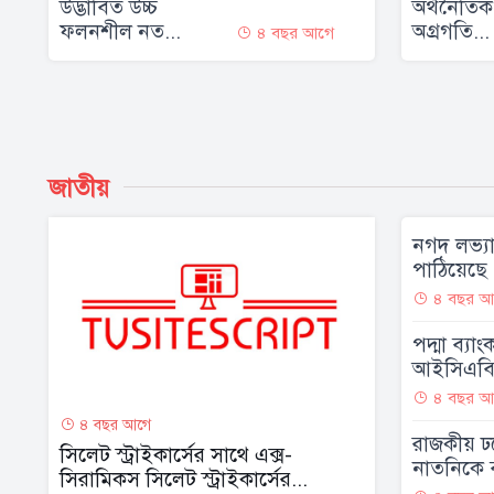
উদ্ভাবিত উচ্চ
অর্থনৈতিক প
ফলনশীল নত...
অগ্রগতি...
৪ বছর আগে
জাতীয়
নগদ লভ্য
পাঠিয়েছে 
৪ বছর আ
পদ্মা ব্যা
আইসিএবি’
৪ বছর আ
৪ বছর আগে
রাজকীয় ঢ
সিলেট স্ট্রাইকার্সের সাথে এক্স-
নাতনিকে ব
সিরামিকস সিলেট স্ট্রাইকার্সের...