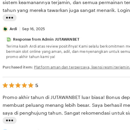
stars
sistem keamanannya terjamin, dan semua permainan tera
tahun yang mereka tawarkan juga sangat menarik. Login 
sendiri pengalaman bermain yang nyaman dan aman.
L
i
Ardi
Sep 16, 2025
s
Response from Admin JUTAWANBET
t
Terima kasih Ardi atas review positifnya! Kami selalu berkomitmen
bermain slot online yang aman, adil, dan menyenangkan untuk sem
i
promo akhir tahun kami ya!
n
Purchased item:
Platform aman dan terpercaya, lisensi resmi terjamin
g
r
e
5
5
out
v
of
Promo akhir tahun di JUTAWANBET luar biasa! Bonus dep
5
i
stars
membuat peluang menang lebih besar. Saya berhasil me
e
saya di penghujung tahun. Sangat rekomendasi untuk si
w
mencoba slot online yang aman dan terpercaya.
b
L