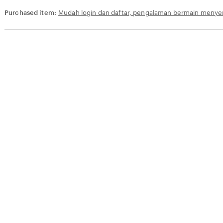
n
a
Purchased item:
Mudah login dan daftar, pengalaman bermain meny
g
S
r
e
e
t
v
i
i
a
e
w
w
a
b
n
y
B
u
d
i
S
a
n