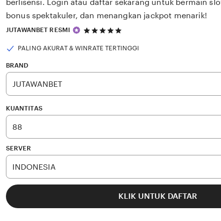
berlisensi. Login atau daftar sekarang untuk bermain sl
bonus spektakuler, dan menangkan jackpot menarik!
5
JUTAWANBET RESMI
out
of
PALING AKURAT & WINRATE TERTINGGI
5
stars
BRAND
KUANTITAS
SERVER
KLIK UNTUK DAFTAR