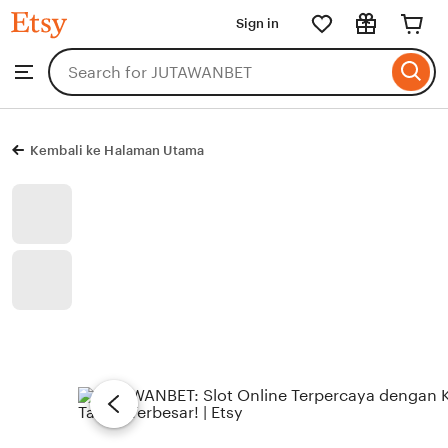
Etsy
Sign in
Skip
to
Search
Browse
ontent
for
items
or
shops
Kembali ke Halaman Utama