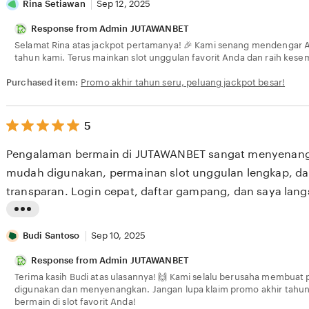
y
i
Rina Setiawan
Sep 12, 2025
A
s
Response from Admin JUTAWANBET
r
t
Selamat Rina atas jackpot pertamanya! 🎉 Kami senang mendengar 
d
tahun kami. Terus mainkan slot unggulan favorit Anda dan raih kese
i
i
n
Purchased item:
Promo akhir tahun seru, peluang jackpot besar!
g
r
5
5
e
out
of
v
Pengalaman bermain di JUTAWANBET sangat menyenang
5
stars
i
mudah digunakan, permainan slot unggulan lengkap, d
e
transparan. Login cepat, daftar gampang, dan saya lan
w
promo akhir tahun. Pastinya tempat terbaik untuk bermai
L
b
ini!
i
Budi Santoso
Sep 10, 2025
y
s
Response from Admin JUTAWANBET
R
t
Terima kasih Budi atas ulasannya! 🙌 Kami selalu berusaha membuat
i
digunakan dan menyenangkan. Jangan lupa klaim promo akhir tahun
i
n
bermain di slot favorit Anda!