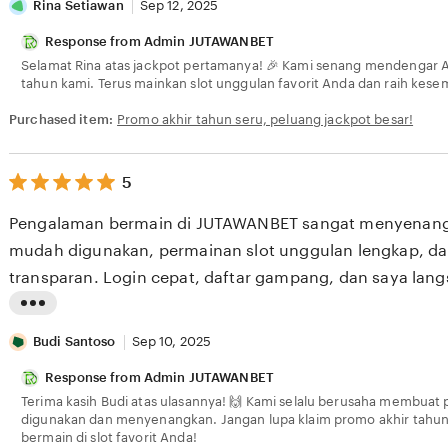
y
i
Rina Setiawan
Sep 12, 2025
A
s
Response from Admin JUTAWANBET
r
t
Selamat Rina atas jackpot pertamanya! 🎉 Kami senang mendengar 
d
tahun kami. Terus mainkan slot unggulan favorit Anda dan raih kese
i
i
n
Purchased item:
Promo akhir tahun seru, peluang jackpot besar!
g
r
5
5
e
out
of
v
Pengalaman bermain di JUTAWANBET sangat menyenang
5
stars
i
mudah digunakan, permainan slot unggulan lengkap, d
e
transparan. Login cepat, daftar gampang, dan saya lan
w
promo akhir tahun. Pastinya tempat terbaik untuk bermai
L
b
ini!
i
Budi Santoso
Sep 10, 2025
y
s
Response from Admin JUTAWANBET
R
t
Terima kasih Budi atas ulasannya! 🙌 Kami selalu berusaha membuat
i
digunakan dan menyenangkan. Jangan lupa klaim promo akhir tahun
i
n
bermain di slot favorit Anda!