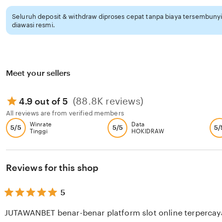
Seluruh deposit & withdraw diproses cepat tanpa biaya tersembunyi
diawasi resmi.
Meet your sellers
(88.8K reviews)
4.9 out of 5
All reviews are from verified members
Winrate
Data
5/5
5/5
5/
Tinggi
HOKIDRAW
Reviews for this shop
5
5
out
of
JUTAWANBET benar-benar platform slot online terpercaya
5