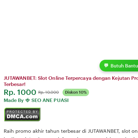
💬
Butuh Bantu
JUTAWANBET: Slot Online Terpercaya dengan Kejutan Pr
Terbesar!
Price:
Rp. 1000
Original
Rp. 10.000
Diskon 10%
Price:
Made By 🍓 SEO ANE PUASI
Raih promo akhir tahun terbesar di JUTAWANBET, slot on