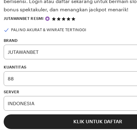
berlisensi. Login atau daftar sekarang untuk bermain sl
bonus spektakuler, dan menangkan jackpot menarik!
5
JUTAWANBET RESMI
out
of
PALING AKURAT & WINRATE TERTINGGI
5
stars
BRAND
KUANTITAS
SERVER
KLIK UNTUK DAFTAR