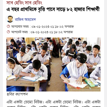
সাব হেডিং সাব হেডিং
রাষ্ট্রদূত
এ বছর প্রাথমিকে বৃত্তি পাবে সাড়ে ৮২ হাজার শিক্ষার্থী
বাংলাদেশের পাসপোর্টের মান অনেক বেড়েছ
রাজিব আহমেদ
২০২৩ সালে কতজন হজে যেতে পারবেন জা
আপলোড সময় : ০৯-০১-২০২৩ ০১:১৮:০২ অপরাহ্ন
আপডেট সময় : ০৯-০১-২০২৩ ০১:১৮:০২ অপরাহ্ন
ছবির ক্যাপশন
এটা একটা ডেমো নিউজ। এটা একটা ডেমো নিউজ। এটা একটা