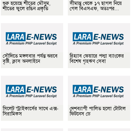
শুরু হয়েছে শীতের মৌসুম,
সীমান্ত থেকে ১৭ ছাগল নিয়ে
শীতের ফুলে রঙিন প্রকৃতি
গেল বিএসএফ, অতঃপর...
সৌদিতে মঙ্গলবার পর্যন্ত ঝরবে
রিহ্যাব ফেয়ারে পদ্মা ব্যাংকের
বৃষ্টি, ক্লাস অনলাইনে
বিশেষ গৃহঋণ সেবা
সিলেট স্ট্রাইকার্সের সাথে এক্স-
দেশব্যাপী পালিত হলো টোটাল
সিরামিকস
ফিটনেস ডে