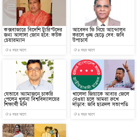
রাষ্ট্রদূত
বাংলাদেশের পাসপোর্টের মান অনেক ব
কক্সবাজারে বিদেশি ট্যুরিস্টদের
আবেদন ফি নিয়ে আন্দোলন
২০২৩ সালে কতজন হজে যেতে পারবে
জন্য আলাদা জোন হবে: কউক
করলে গুচ্ছ ছেড়ে দেব: জবি
চেয়ারম্যান
উপাচার্য
৪ বছর আগে
৪ বছর আগে
যেভাবে অ্যামাজনে চাকরি
খালেদা জিয়াকে আবার জেলে
পেলেন খুলনা বিশ্ববিদ্যালয়ের
নেওয়া হলে আমরা রুখে
শিক্ষার্থী মনি
দাঁড়াব: জবি ছাত্রদল সভাপতি
৪ বছর আগে
৪ বছর আগে