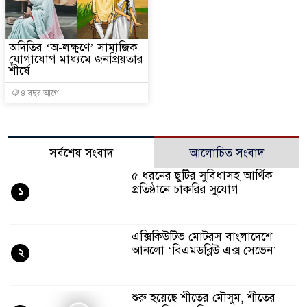
অদিতির ‘অ-লক্ষুণে’ সামাজিক
যোগাযোগ মাধ্যমে জনপ্রিয়তার
শীর্ষে
৪ বছর আগে
সর্বশেষ সংবাদ
আলোচিত সংবাদ
৫ ধরনের ছুটির সুবিধাসহ আর্থিক
প্রতিষ্ঠানে চাকরির সুযোগ
১
এক্সিকিউটিভ মোটরস বাংলাদেশে
আনলো ‘বিএমডব্লিউ এক্স সেভেন’
২
শুরু হয়েছে শীতের মৌসুম, শীতের