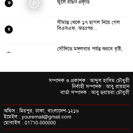
ফুলে রঙিন প্রকৃতি
৩
সীমান্ত থেকে ১৭ ছাগল নিয়ে গেল
বিএসএফ, অতঃপর...
৪
সৌদিতে মঙ্গলবার পর্যন্ত ঝরবে বৃষ্টি,
ক্লাস অনলাইনে
৫
রিহ্যাব ফেয়ারে পদ্মা ব্যাংকের বিশেষ
সম্পাদক ও প্রকাশক : আব্দুল হাসিম চৌধুরী
গৃহঋণ সেবা
৬
নির্বাহী সম্পাদক : আবু রায়হান
বার্তা সম্পাদক : আবু হুরায়রা চৌধুরী
সিলেট স্ট্রাইকার্সের সাথে এক্স-
সিরামিকস
৭
অফিস : মিরপুর, ঢাকা, বাংলাদেশ-১২১৬
ইমেইল : youremail@gmail.com
মোবাইল : 01710-000000
দেশব্যাপী পালিত হলো টোটাল