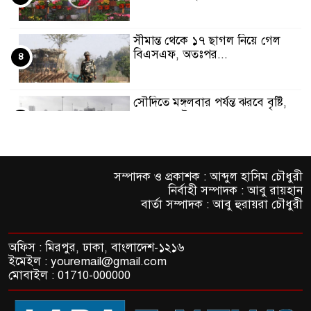
সীমান্ত থেকে ১৭ ছাগল নিয়ে গেল
বিএসএফ, অতঃপর...
৪
সৌদিতে মঙ্গলবার পর্যন্ত ঝরবে বৃষ্টি,
ক্লাস অনলাইনে
৫
রিহ্যাব ফেয়ারে পদ্মা ব্যাংকের বিশেষ
সম্পাদক ও প্রকাশক : আব্দুল হাসিম চৌধুরী
গৃহঋণ সেবা
৬
নির্বাহী সম্পাদক : আবু রায়হান
বার্তা সম্পাদক : আবু হুরায়রা চৌধুরী
সিলেট স্ট্রাইকার্সের সাথে এক্স-
সিরামিকস
৭
অফিস : মিরপুর, ঢাকা, বাংলাদেশ-১২১৬
ইমেইল : youremail@gmail.com
মোবাইল : 01710-000000
দেশব্যাপী পালিত হলো টোটাল
ফিটনেস ডে
৮