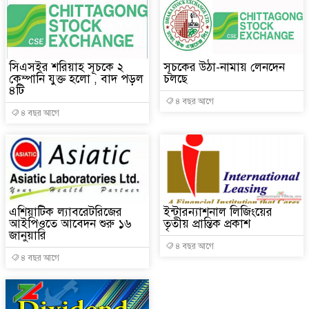
রাষ্ট্রদূত
বাংলাদেশের পাসপোর্টের মান অনেক ব
সিএসইর শরিয়াহ সূচকে ২
সূচকের উঠা-নামায় লেনদেন
২০২৩ সালে কতজন হজে যেতে পারবে
কেম্পানি যুক্ত হলো , বাদ পড়ল
চলছে
৪টি
৪ বছর আগে
৪ বছর আগে
এশিয়াটিক ল্যাবরেটরিজের
ইন্টারন্যাশনাল লিজিংয়ের
আইপিওতে আবেদন শুরু ১৬
তৃতীয় প্রান্তিক প্রকাশ
জানুয়ারি
৪ বছর আগে
৪ বছর আগে