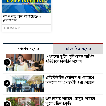
নগদ লভ্যাংশ পাঠিয়েছে ২
কোম্পানি
৪ বছর আগে
সর্বশেষ সংবাদ
আলোচিত সংবাদ
৫ ধরনের ছুটির সুবিধাসহ আর্থিক
প্রতিষ্ঠানে চাকরির সুযোগ
১
এক্সিকিউটিভ মোটরস বাংলাদেশে
আনলো ‘বিএমডব্লিউ এক্স সেভেন’
২
শুরু হয়েছে শীতের মৌসুম, শীতের
ফুলে রঙিন প্রকৃতি
৩