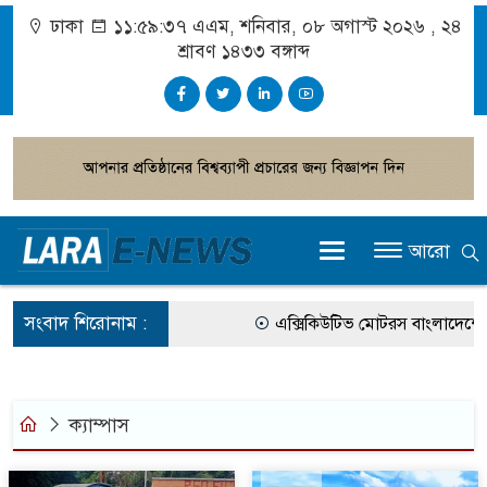
ঢাকা
১১:৫৯:৩৮ এএম
, শনিবার, ০৮ অগাস্ট ২০২৬ ,
২৪
শ্রাবণ ১৪৩৩
বঙ্গাব্দ
আরো
সংবাদ শিরোনাম :
এক্সিকিউটিভ মোটরস বাংলাদেশে আ
আগামী জাতীয় সংসদ নির্বাচন ইভিএ
গ্রাহক পর্যায়ে বিদ্যুতের দাম বাড়ান
ক্যাম্পাস
বাংলাদেশের তৈরি পোশাকের বড় বাজ