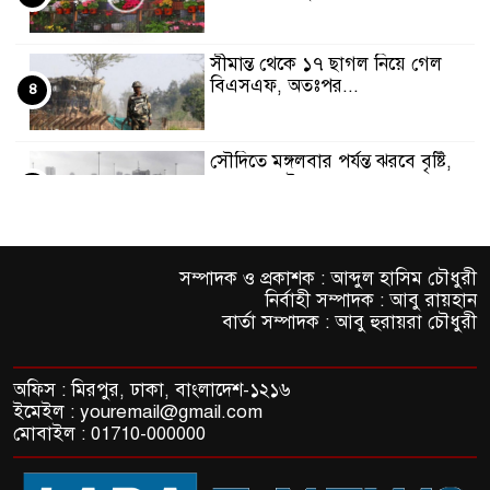
সীমান্ত থেকে ১৭ ছাগল নিয়ে গেল
বিএসএফ, অতঃপর...
৪
সৌদিতে মঙ্গলবার পর্যন্ত ঝরবে বৃষ্টি,
ক্লাস অনলাইনে
৫
রিহ্যাব ফেয়ারে পদ্মা ব্যাংকের বিশেষ
সম্পাদক ও প্রকাশক : আব্দুল হাসিম চৌধুরী
গৃহঋণ সেবা
৬
নির্বাহী সম্পাদক : আবু রায়হান
বার্তা সম্পাদক : আবু হুরায়রা চৌধুরী
সিলেট স্ট্রাইকার্সের সাথে এক্স-
সিরামিকস
৭
অফিস : মিরপুর, ঢাকা, বাংলাদেশ-১২১৬
ইমেইল : youremail@gmail.com
মোবাইল : 01710-000000
দেশব্যাপী পালিত হলো টোটাল
ফিটনেস ডে
৮