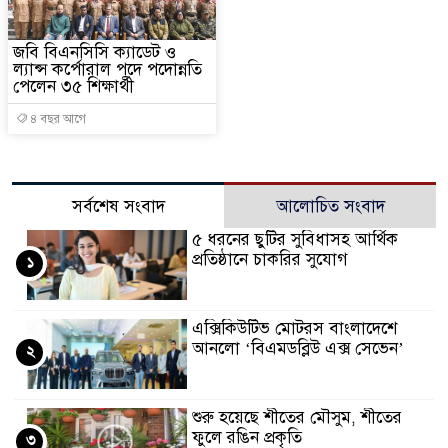
জবি বিএনসিসি ক্যাডেট ও
ল্যান্স কর্পোরাল পদে পদোন্নতি
পেলেন ৩৫ শিক্ষার্থী
৪ বছর আগে
সর্বশেষ সংবাদ
আলোচিত সংবাদ
৫ ধরনের ছুটির সুবিধাসহ আর্থিক
প্রতিষ্ঠানে চাকরির সুযোগ
১
এক্সিকিউটিভ মোটরস বাংলাদেশে
আনলো ‘বিএমডব্লিউ এক্স সেভেন’
২
শুরু হয়েছে শীতের মৌসুম, শীতের
ফুলে রঙিন প্রকৃতি
৩