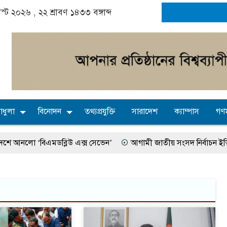
াস্ট ২০২৬ ,
২২ শ্রাবণ ১৪৩৩
বঙ্গাব্দ
াধুলা
বিনোদন
তথ্যপ্রযুক্তি
সারাদেশ
ক্যাম্পাস
গণম
আনলো ‘বিএমডব্লিউ এক্স সেভেন’
আগামী জাতীয় সংসদ নির্বাচন ইভিএম 
 হতে পারে ব্রাজিল : দেশটির রাষ্ট্রদূত
বাংলাদেশের পাসপোর্টের মান অনেক