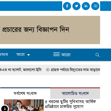
াধ্যম
আরো
আরো
না ব্যালট, জানালো ইসি
গ্রাহক পর্যায়ে বিদ্যুতের দাম বাড়ানোর সুপারিশ
 বেড়েছে: পররাষ্ট্রমন্ত্রী
২০২৩ সালে কতজন হজে যেতে পারবেন জানালেন ধ
সর্বশেষ সংবাদ
আলোচিত সংবাদ
৫ ধরনের ছুটির সুবিধাসহ আর্থিক
প্রতিষ্ঠানে চাকরির সুযোগ
১