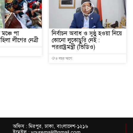
 মঞ্চে পা
নির্বাচন অবাধ ও সুষ্ঠু হওয়া নিয়ে
হিলা লীগের নেত্রী
কোনো লুকোচুরি নেই :
পররাষ্ট্রমন্ত্রী (ভিডিও)
৪ বছর আগে
অফিস : মিরপুর, ঢাকা, বাংলাদেশ-১২১৬
ইমেইল : youremail@gmail.com