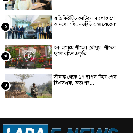
এক্সিকিউটিভ মোটরস বাংলাদেশে
আনলো ‘বিএমডব্লিউ এক্স সেভেন’
২
শুরু হয়েছে শীতের মৌসুম, শীতের
ফুলে রঙিন প্রকৃতি
৩
সীমান্ত থেকে ১৭ ছাগল নিয়ে গেল
বিএসএফ, অতঃপর...
৪
সৌদিতে মঙ্গলবার পর্যন্ত ঝরবে
বৃষ্টি, ক্লাস অনলাইনে
৫