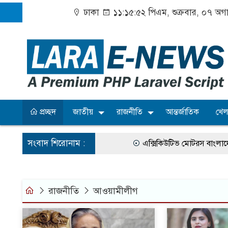
ঢাকা
১১:১৫:৫২ পিএম
, শুক্রবার, ০৭ অগ
প্রচ্ছদ
জাতীয়
রাজনীতি
আন্তর্জাতিক
খেল
সংবাদ শিরোনাম :
এক্সিকিউটিভ মোটরস বাংলাদেশে 
বাংলাদেশের তৈরি পোশাকের বড় বাজার
রাজনীতি
আওয়ামীলীগ