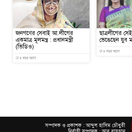
জনগণের সেবাই আ.লীগের
ছাত্রলীগের সেই
একমাত্র মূলমন্ত্র : প্রধানমন্ত্রী
ভেঙেছেন যুব ম
(ভিডিও)
৪ বছর আগে
৪ বছর আগে
সম্পাদক ও প্রকাশক : আব্দুল হাসিম চৌধুরী
নির্বাহী সম্পাদক : আবু রায়হান