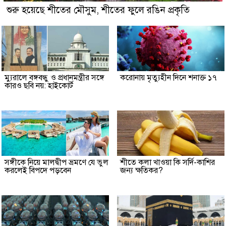
শুরু হয়েছে শীতের মৌসুম, শীতের ফুলে রঙিন প্রকৃতি
ম্যুরালে বঙ্গবন্ধু ও প্রধানমন্ত্রীর সঙ্গে
করোনায় মৃত্যুহীন দিনে শনাক্ত ১৭
কারও ছবি নয়: হাইকোর্ট
সঙ্গীকে নিয়ে মালদ্বীপ ভ্রমণে যে ভুল
শীতে কলা খাওয়া কি সর্দি-কাশির
করলেই বিপদে পড়বেন
জন্য ক্ষতিকর?