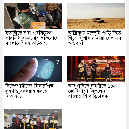
ইতালিতে ভুয়া ‘রেসিডেন্স
আফ্রিকায় মরুভূমি পাড়ি দিতে
পারমিট’ বানানোর অভিযোগে
গিয়ে পিপাসায় মারা গেল ২৭
বাংলাদেশিসহ আটক ৭
অভিবাসী
বিদেশগামীদের ফিঙ্গারপ্রিন্ট
আবুধাবিতে লটারিতে ১০৫
গ্রহণ ও সরবরাহ করছে
কোটি টাকা জিতলেন
সিআইডি
বাংলাদেশি গাড়িচালক