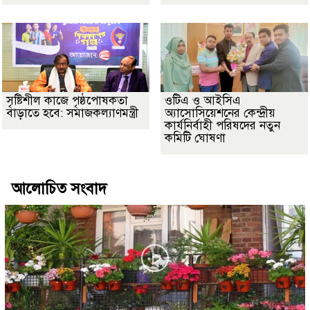
সৃষ্টিশীল কাজে পৃষ্ঠপোষকতা
ওটিএ ও আইসিএ
বাড়াতে হবে: সমাজকল্যাণমন্ত্রী
অ্যাসোসিয়েশনের কেন্দ্রীয়
কার্যনির্বাহী পরিষদের নতুন
কমিটি ঘোষণা
আলোচিত সংবাদ