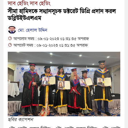
সাব হেডিং সাব হেডিং
রাষ্ট্রদূত
সীমা হামিদকে সম্মানসূচক ডক্টরেট ডিগ্রি প্রদান করল
বাংলাদেশের পাসপোর্টের মান অনেক বেড়েছে:
ডব্লিউইউএলএম
২০২৩ সালে কতজন হজে যেতে পারবেন জানা
মো. হেলাল উদ্দিন
আপলোড সময় : ০৯-০১-২০২৩ ০১:৩১:৩৫ অপরাহ্ন
আপডেট সময় : ০৯-০১-২০২৩ ০১:৩১:৩৫ অপরাহ্ন
ছবির ক্যাপশন