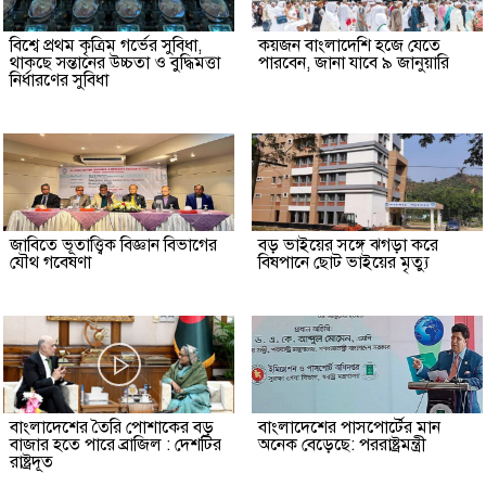
বিশ্বে প্রথম কৃত্রিম গর্ভের সুবিধা,
কয়জন বাংলাদেশি হজে যেতে
থাকছে সন্তানের উচ্চতা ও বুদ্ধিমত্তা
পারবেন, জানা যাবে ৯ জানুয়ারি
নির্ধারণের সুবিধা
জাবিতে ভূতাত্ত্বিক বিজ্ঞান বিভাগের
বড় ভাইয়ের সঙ্গে ঝগড়া করে
যৌথ গবেষণা
বিষপানে ছোট ভাইয়ের মৃত্যু
বাংলাদেশের তৈরি পোশাকের বড়
বাংলাদেশের পাসপোর্টের মান
বাজার হতে পারে ব্রাজিল : দেশটির
অনেক বেড়েছে: পররাষ্ট্রমন্ত্রী
রাষ্ট্রদূত