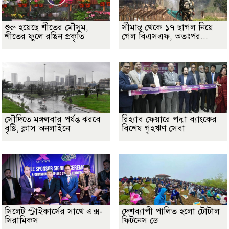
শুরু হয়েছে শীতের মৌসুম,
সীমান্ত থেকে ১৭ ছাগল নিয়ে
শীতের ফুলে রঙিন প্রকৃতি
গেল বিএসএফ, অতঃপর...
সৌদিতে মঙ্গলবার পর্যন্ত ঝরবে
রিহ্যাব ফেয়ারে পদ্মা ব্যাংকের
বৃষ্টি, ক্লাস অনলাইনে
বিশেষ গৃহঋণ সেবা
সিলেট স্ট্রাইকার্সের সাথে এক্স-
দেশব্যাপী পালিত হলো টোটাল
সিরামিকস
ফিটনেস ডে