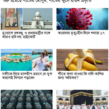
শুরু হয়েছে শীতের মৌসুম, শীতের ফুলে রঙিন প্রকৃতি
ম্যুরালে বঙ্গবন্ধু ও প্রধানমন্ত্রীর সঙ্গে
করোনায় মৃত্যুহীন দিনে শনাক্ত ১৭
কারও ছবি নয়: হাইকোর্ট
সঙ্গীকে নিয়ে মালদ্বীপ ভ্রমণে যে ভুল
শীতে কলা খাওয়া কি সর্দি-কাশির
করলেই বিপদে পড়বেন
জন্য ক্ষতিকর?