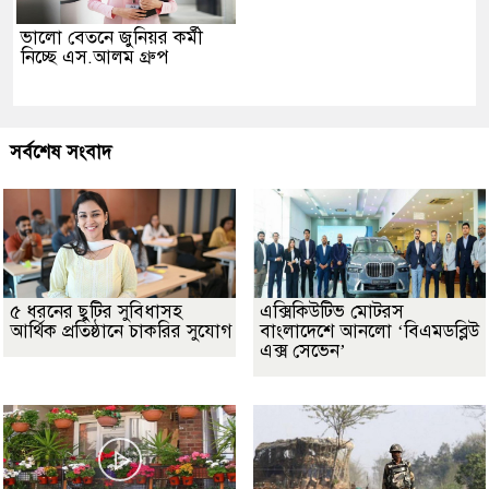
ভালো বেতনে জুনিয়র কর্মী
নিচ্ছে এস.আলম গ্রুপ
সর্বশেষ সংবাদ
৫ ধরনের ছুটির সুবিধাসহ
এক্সিকিউটিভ মোটরস
আর্থিক প্রতিষ্ঠানে চাকরির সুযোগ
বাংলাদেশে আনলো ‘বিএমডব্লিউ
এক্স সেভেন’