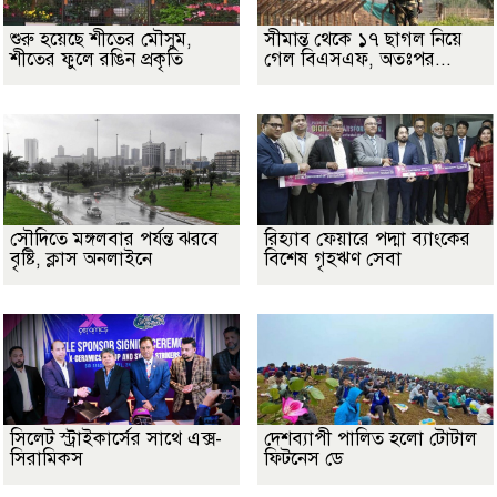
শুরু হয়েছে শীতের মৌসুম,
সীমান্ত থেকে ১৭ ছাগল নিয়ে
শীতের ফুলে রঙিন প্রকৃতি
গেল বিএসএফ, অতঃপর...
সৌদিতে মঙ্গলবার পর্যন্ত ঝরবে
রিহ্যাব ফেয়ারে পদ্মা ব্যাংকের
বৃষ্টি, ক্লাস অনলাইনে
বিশেষ গৃহঋণ সেবা
সিলেট স্ট্রাইকার্সের সাথে এক্স-
দেশব্যাপী পালিত হলো টোটাল
সিরামিকস
ফিটনেস ডে