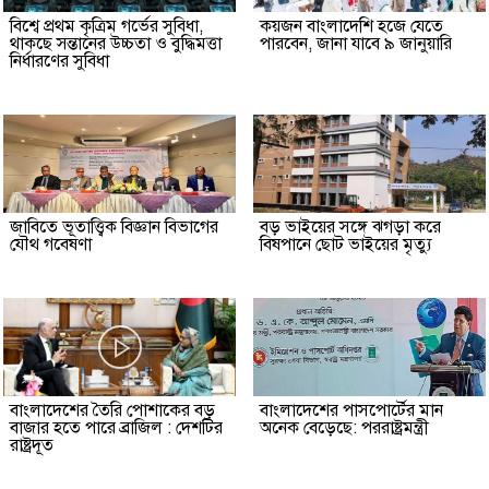
বিশ্বে প্রথম কৃত্রিম গর্ভের সুবিধা,
কয়জন বাংলাদেশি হজে যেতে
থাকছে সন্তানের উচ্চতা ও বুদ্ধিমত্তা
পারবেন, জানা যাবে ৯ জানুয়ারি
নির্ধারণের সুবিধা
জাবিতে ভূতাত্ত্বিক বিজ্ঞান বিভাগের
বড় ভাইয়ের সঙ্গে ঝগড়া করে
যৌথ গবেষণা
বিষপানে ছোট ভাইয়ের মৃত্যু
বাংলাদেশের তৈরি পোশাকের বড়
বাংলাদেশের পাসপোর্টের মান
বাজার হতে পারে ব্রাজিল : দেশটির
অনেক বেড়েছে: পররাষ্ট্রমন্ত্রী
রাষ্ট্রদূত