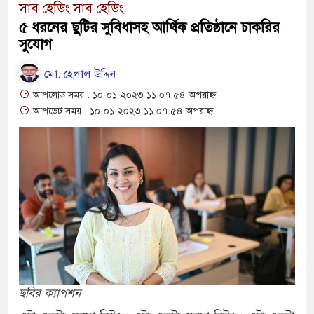
সাব হেডিং সাব হেডিং
রাষ্ট্রদূত
৫ ধরনের ছুটির সুবিধাসহ আর্থিক প্রতিষ্ঠানে চাকরির
বাংলাদেশের পাসপোর্টের মান অনেক বেড়েছ
সুযোগ
২০২৩ সালে কতজন হজে যেতে পারবেন জান
মো. হেলাল উদ্দিন
আপলোড সময় : ১০-০১-২০২৩ ১১:০৭:৫৪ অপরাহ্ন
আপডেট সময় : ১০-০১-২০২৩ ১১:০৭:৫৪ অপরাহ্ন
ছবির ক্যাপশন