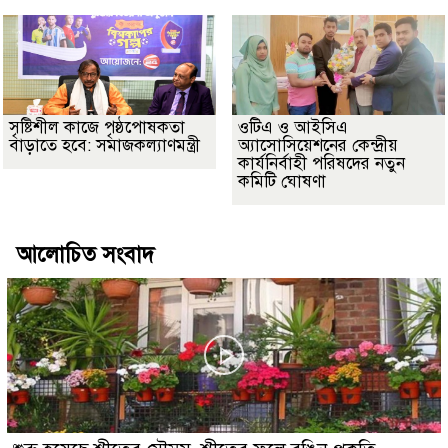
সৃষ্টিশীল কাজে পৃষ্ঠপোষকতা
ওটিএ ও আইসিএ
বাড়াতে হবে: সমাজকল্যাণমন্ত্রী
অ্যাসোসিয়েশনের কেন্দ্রীয়
কার্যনির্বাহী পরিষদের নতুন
কমিটি ঘোষণা
আলোচিত সংবাদ