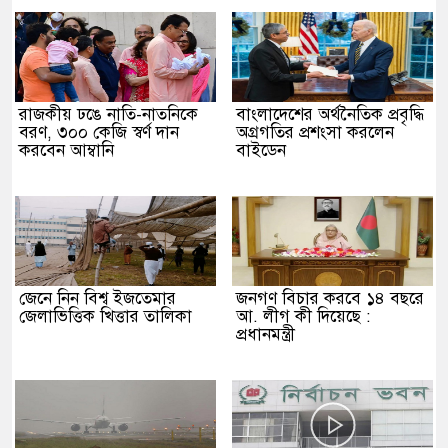
রাজকীয় ঢঙে নাতি-নাতনিকে
বাংলাদেশের অর্থনৈতিক প্রবৃদ্ধি
বরণ, ৩০০ কেজি স্বর্ণ দান
অগ্রগতির প্রশংসা করলেন
করবেন আম্বানি
বাইডেন
জেনে নিন বিশ্ব ইজতেমার
জনগণ বিচার করবে ১৪ বছরে
জেলাভিত্তিক খিত্তার তালিকা
আ. লীগ কী দিয়েছে :
প্রধানমন্ত্রী