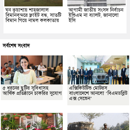
ঘন কুয়াশায় শাহজালাল
আগামী জাতীয় সংসদ নির্বাচন
বিমানবন্দরে ফ্লাইট বন্ধ, সাতটি
ইভিএম না ব্যালট, জানালো
বিমান গিয়ে নামল কলকাতায়
ইসি
সর্বশেষ সংবাদ
৫ ধরনের ছুটির সুবিধাসহ
এক্সিকিউটিভ মোটরস
আর্থিক প্রতিষ্ঠানে চাকরির সুযোগ
বাংলাদেশে আনলো ‘বিএমডব্লিউ
এক্স সেভেন’