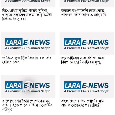
বিশ্বে প্রথম কৃত্রিম গর্ভের সুবিধা,
কয়জন বাংলাদেশি হজে যেতে
থাকছে সন্তানের উচ্চতা ও বুদ্ধিমত্তা
পারবেন, জানা যাবে ৯ জানুয়ারি
নির্ধারণের সুবিধা
জাবিতে ভূতাত্ত্বিক বিজ্ঞান বিভাগের
বড় ভাইয়ের সঙ্গে ঝগড়া করে
যৌথ গবেষণা
বিষপানে ছোট ভাইয়ের মৃত্যু
বাংলাদেশের তৈরি পোশাকের বড়
বাংলাদেশের পাসপোর্টের মান
বাজার হতে পারে ব্রাজিল : দেশটির
অনেক বেড়েছে: পররাষ্ট্রমন্ত্রী
রাষ্ট্রদূত