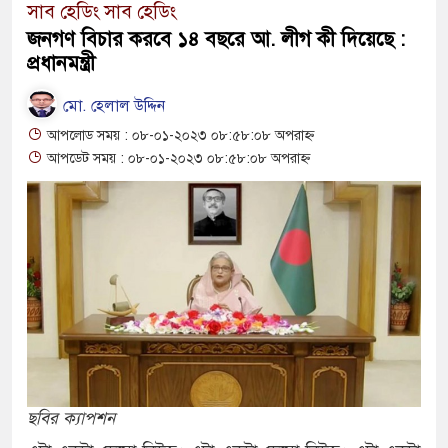
সাব হেডিং সাব হেডিং
রাষ্ট্রদূত
জনগণ বিচার করবে ১৪ বছরে আ. লীগ কী দিয়েছে :
বাংলাদেশের পাসপোর্টের মান অনেক বেড়েছে
প্রধানমন্ত্রী
২০২৩ সালে কতজন হজে যেতে পারবেন জান
মো. হেলাল উদ্দিন
আপলোড সময় : ০৮-০১-২০২৩ ০৮:৫৮:০৮ অপরাহ্ন
আপডেট সময় : ০৮-০১-২০২৩ ০৮:৫৮:০৮ অপরাহ্ন
ছবির ক্যাপশন