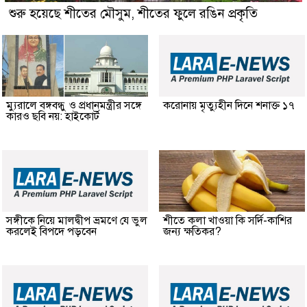
শুরু হয়েছে শীতের মৌসুম, শীতের ফুলে রঙিন প্রকৃতি
ম্যুরালে বঙ্গবন্ধু ও প্রধানমন্ত্রীর সঙ্গে
করোনায় মৃত্যুহীন দিনে শনাক্ত ১৭
কারও ছবি নয়: হাইকোর্ট
সঙ্গীকে নিয়ে মালদ্বীপ ভ্রমণে যে ভুল
শীতে কলা খাওয়া কি সর্দি-কাশির
করলেই বিপদে পড়বেন
জন্য ক্ষতিকর?