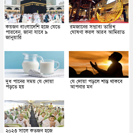
কয়জন বাংলাদেশি হজে যেতে
রমজানের সম্ভাব্য তারিখ
পারবেন, জানা যাবে ৯
ঘোষণা করল আরব আমিরাত
জানুয়ারি
দুধ পানের সময় যে দোয়া
যে দোয়া পড়লে শান্ত থাকবে
পড়তে হয়
আপনার মন
২০২৩ সালে কতজন হজে