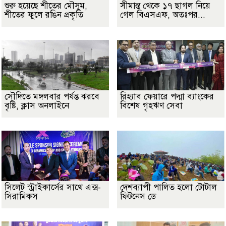
শুরু হয়েছে শীতের মৌসুম,
সীমান্ত থেকে ১৭ ছাগল নিয়ে
শীতের ফুলে রঙিন প্রকৃতি
গেল বিএসএফ, অতঃপর...
সৌদিতে মঙ্গলবার পর্যন্ত ঝরবে
রিহ্যাব ফেয়ারে পদ্মা ব্যাংকের
বৃষ্টি, ক্লাস অনলাইনে
বিশেষ গৃহঋণ সেবা
সিলেট স্ট্রাইকার্সের সাথে এক্স-
দেশব্যাপী পালিত হলো টোটাল
সিরামিকস
ফিটনেস ডে