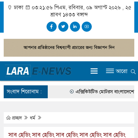
ঢাকা
০৩:২১:৫৬ পিএম
, রবিবার, ০৯ অগাস্ট ২০২৬ ,
২৫
শ্রাবণ ১৪৩৩
বঙ্গাব্দ
আরো
সংবাদ শিরোনাম :
এক্সিকিউটিভ মোটরস বাংলাদেশে আনলো 
আগামী জাতীয় সংসদ নির্বাচন ইভিএম ন
গ্রাহক পর্যায়ে বিদ্যুতের দাম বাড়ানোর স
প্রচ্ছদ
ধর্ম
বাংলাদেশের তৈরি পোশাকের বড় বাজার হ
সাব হেডিং সাব হেডিং সাব হেডিং সাব হেডিং সাব হেডিং