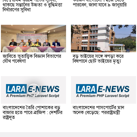
থাকছে সন্তানের উচ্চতা ও বুদ্ধিমত্তা
পারবেন, জানা যাবে ৯ জানুয়ারি
নির্ধারণের সুবিধা
জাবিতে ভূতাত্ত্বিক বিজ্ঞান বিভাগের
বড় ভাইয়ের সঙ্গে ঝগড়া করে
যৌথ গবেষণা
বিষপানে ছোট ভাইয়ের মৃত্যু
বাংলাদেশের তৈরি পোশাকের বড়
বাংলাদেশের পাসপোর্টের মান
বাজার হতে পারে ব্রাজিল : দেশটির
অনেক বেড়েছে: পররাষ্ট্রমন্ত্রী
রাষ্ট্রদূত