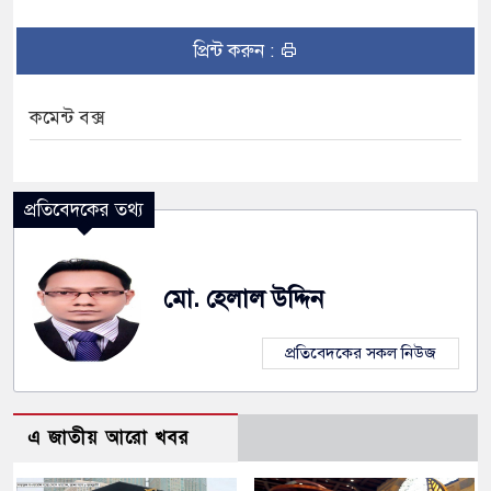
প্রিন্ট করুন :
কমেন্ট বক্স
প্রতিবেদকের তথ্য
মো. হেলাল উদ্দিন
প্রতিবেদকের সকল নিউজ
এ জাতীয় আরো খবর