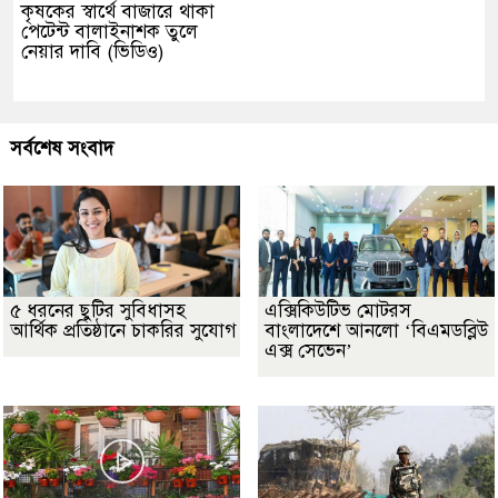
কৃষকের স্বার্থে বাজারে থাকা
পেটেন্ট বালাইনাশক তুলে
নেয়ার দাবি (ভিডিও)
সর্বশেষ সংবাদ
৫ ধরনের ছুটির সুবিধাসহ
এক্সিকিউটিভ মোটরস
আর্থিক প্রতিষ্ঠানে চাকরির সুযোগ
বাংলাদেশে আনলো ‘বিএমডব্লিউ
এক্স সেভেন’