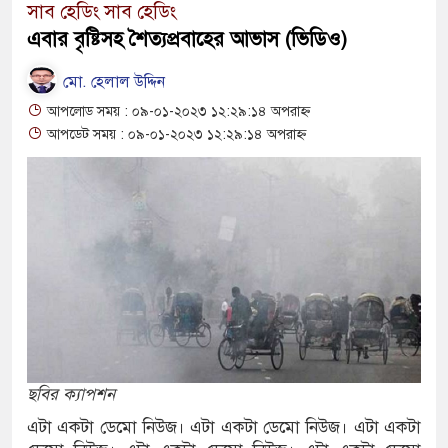
সাব হেডিং সাব হেডিং
রাষ্ট্রদূত
এবার বৃষ্টিসহ শৈত্যপ্রবাহের আভাস (ভিডিও)
বাংলাদেশের পাসপোর্টের মান অনেক বেড়েছে: পররাষ্ট্রমন
মো. হেলাল উদ্দিন
২০২৩ সালে কতজন হজে যেতে পারবেন জানালেন ধর্ম প্
আপলোড সময় : ০৯-০১-২০২৩ ১২:২৯:১৪ অপরাহ্ন
আপডেট সময় : ০৯-০১-২০২৩ ১২:২৯:১৪ অপরাহ্ন
ছবির ক্যাপশন
এটা একটা ডেমো নিউজ। এটা একটা ডেমো নিউজ। এটা একটা