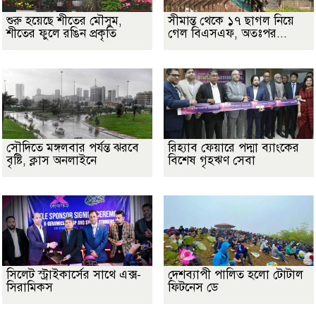
শুরু হয়েছে শীতের মৌসুম,
সীমান্ত থেকে ১৭ ছাগল নিয়ে
শীতের ফুলে রঙিন প্রকৃতি
গেল বিএসএফ, অতঃপর...
সৌদিতে মঙ্গলবার পর্যন্ত ঝরবে
রিহ্যাব ফেয়ারে পদ্মা ব্যাংকের
বৃষ্টি, ক্লাস অনলাইনে
বিশেষ গৃহঋণ সেবা
সিলেট স্ট্রাইকার্সের সাথে এক্স-
দেশব্যাপী পালিত হলো টোটাল
সিরামিকস
ফিটনেস ডে