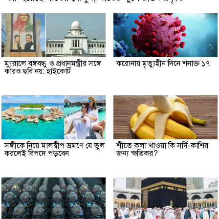
ম্যুরালে বঙ্গবন্ধু ও প্রধানমন্ত্রীর সঙ্গে
করোনায় মৃত্যুহীন দিনে শনাক্ত ১৭
কারও ছবি নয়: হাইকোর্ট
সঙ্গীকে নিয়ে মালদ্বীপ ভ্রমণে যে ভুল
শীতে কলা খাওয়া কি সর্দি-কাশির
করলেই বিপদে পড়বেন
জন্য ক্ষতিকর?