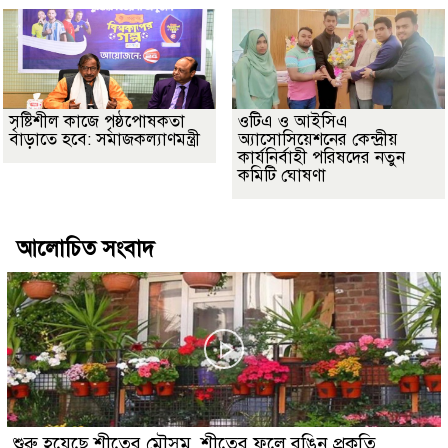
সৃষ্টিশীল কাজে পৃষ্ঠপোষকতা
ওটিএ ও আইসিএ
বাড়াতে হবে: সমাজকল্যাণমন্ত্রী
অ্যাসোসিয়েশনের কেন্দ্রীয়
কার্যনির্বাহী পরিষদের নতুন
কমিটি ঘোষণা
আলোচিত সংবাদ
শুরু হয়েছে শীতের মৌসুম, শীতের ফুলে রঙিন প্রকৃতি