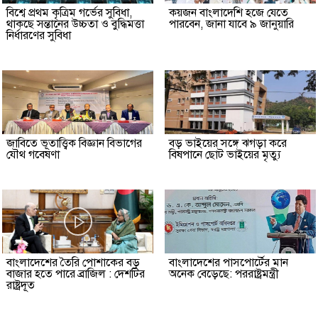
বিশ্বে প্রথম কৃত্রিম গর্ভের সুবিধা,
কয়জন বাংলাদেশি হজে যেতে
থাকছে সন্তানের উচ্চতা ও বুদ্ধিমত্তা
পারবেন, জানা যাবে ৯ জানুয়ারি
নির্ধারণের সুবিধা
জাবিতে ভূতাত্ত্বিক বিজ্ঞান বিভাগের
বড় ভাইয়ের সঙ্গে ঝগড়া করে
যৌথ গবেষণা
বিষপানে ছোট ভাইয়ের মৃত্যু
বাংলাদেশের তৈরি পোশাকের বড়
বাংলাদেশের পাসপোর্টের মান
বাজার হতে পারে ব্রাজিল : দেশটির
অনেক বেড়েছে: পররাষ্ট্রমন্ত্রী
রাষ্ট্রদূত