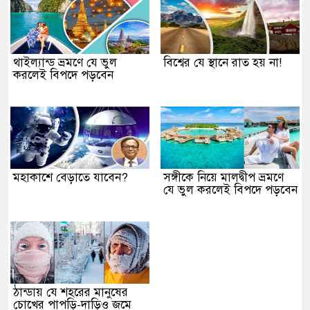
থাইল্যান্ড ভ্রমণে যে ভুল
বিশ্বের যে স্থানে রাত হয় না!
করলেই বিপদে পড়বেন
মহাকাশে বেড়াতে যাবেন?
সঙ্গীকে নিয়ে মালদ্বীপ ভ্রমণে
যে ভুল করলেই বিপদে পড়বেন
ঠান্ডায় যে শহরের মানুষের
চোখের পাপড়ি-দাড়িও জমে