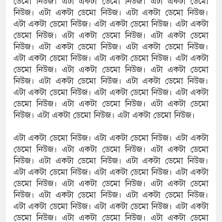
ডেমো নিউজ। এটা একটা ডেমো নিউজ। এটা একটা ডেমো
নিউজ। এটা একটা ডেমো নিউজ। এটা একটা ডেমো নিউজ।
এটা একটা ডেমো নিউজ। এটা একটা ডেমো নিউজ। এটা একটা
ডেমো নিউজ। এটা একটা ডেমো নিউজ। এটা একটা ডেমো
নিউজ। এটা একটা ডেমো নিউজ। এটা একটা ডেমো নিউজ।
এটা একটা ডেমো নিউজ। এটা একটা ডেমো নিউজ। এটা একটা
ডেমো নিউজ। এটা একটা ডেমো নিউজ। এটা একটা ডেমো
নিউজ। এটা একটা ডেমো নিউজ। এটা একটা ডেমো নিউজ।
এটা একটা ডেমো নিউজ। এটা একটা ডেমো নিউজ। এটা একটা
ডেমো নিউজ। এটা একটা ডেমো নিউজ। এটা একটা ডেমো
নিউজ। এটা একটা ডেমো নিউজ। এটা একটা ডেমো নিউজ।
এটা একটা ডেমো নিউজ। এটা একটা ডেমো নিউজ। এটা একটা
ডেমো নিউজ। এটা একটা ডেমো নিউজ। এটা একটা ডেমো
নিউজ। এটা একটা ডেমো নিউজ। এটা একটা ডেমো নিউজ।
এটা একটা ডেমো নিউজ। এটা একটা ডেমো নিউজ। এটা একটা
ডেমো নিউজ। এটা একটা ডেমো নিউজ। এটা একটা ডেমো
নিউজ। এটা একটা ডেমো নিউজ। এটা একটা ডেমো নিউজ।
এটা একটা ডেমো নিউজ। এটা একটা ডেমো নিউজ। এটা একটা
ডেমো নিউজ। এটা একটা ডেমো নিউজ। এটা একটা ডেমো