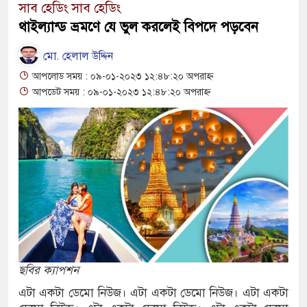
সাব হেডিং সাব হেডিং
রাষ্ট্রদূত
থাইল্যান্ড ভ্রমণে যে ভুল করলেই বিপদে পড়বেন
বাংলাদেশের পাসপোর্টের মান অনেক বেড়েছ
মো. হেলাল উদ্দিন
২০২৩ সালে কতজন হজে যেতে পারবেন জা
আপলোড সময় : ০৯-০১-২০২৩ ১২:৪৮:২০ অপরাহ্ন
আপডেট সময় : ০৯-০১-২০২৩ ১২:৪৮:২০ অপরাহ্ন
ছবির ক্যাপশন
এটা একটা ডেমো নিউজ। এটা একটা ডেমো নিউজ। এটা একটা