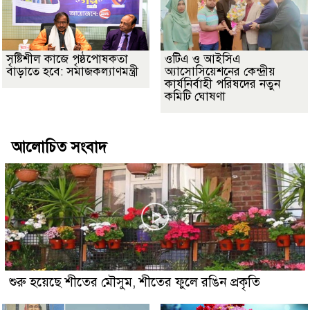
সৃষ্টিশীল কাজে পৃষ্ঠপোষকতা
ওটিএ ও আইসিএ
বাড়াতে হবে: সমাজকল্যাণমন্ত্রী
অ্যাসোসিয়েশনের কেন্দ্রীয়
কার্যনির্বাহী পরিষদের নতুন
কমিটি ঘোষণা
আলোচিত সংবাদ
শুরু হয়েছে শীতের মৌসুম, শীতের ফুলে রঙিন প্রকৃতি