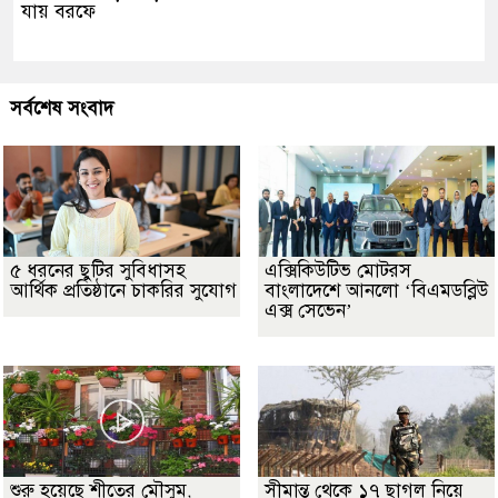
যায় বরফে
সর্বশেষ সংবাদ
৫ ধরনের ছুটির সুবিধাসহ
এক্সিকিউটিভ মোটরস
আর্থিক প্রতিষ্ঠানে চাকরির সুযোগ
বাংলাদেশে আনলো ‘বিএমডব্লিউ
এক্স সেভেন’
শুরু হয়েছে শীতের মৌসুম,
সীমান্ত থেকে ১৭ ছাগল নিয়ে