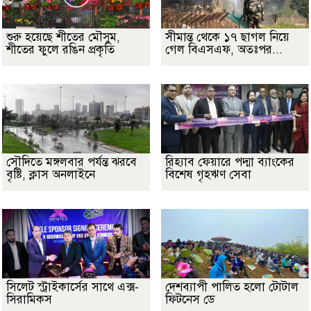
শুরু হয়েছে শীতের মৌসুম,
সীমান্ত থেকে ১৭ ছাগল নিয়ে
শীতের ফুলে রঙিন প্রকৃতি
গেল বিএসএফ, অতঃপর...
সৌদিতে মঙ্গলবার পর্যন্ত ঝরবে
রিহ্যাব ফেয়ারে পদ্মা ব্যাংকের
বৃষ্টি, ক্লাস অনলাইনে
বিশেষ গৃহঋণ সেবা
সিলেট স্ট্রাইকার্সের সাথে এক্স-
দেশব্যাপী পালিত হলো টোটাল
সিরামিকস
ফিটনেস ডে