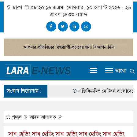
ঢাকা
০৮:২০:১৭ এএম
, সোমবার, ১০ অগাস্ট ২০২৬ ,
২৬
শ্রাবণ ১৪৩৩
বঙ্গাব্দ
আরো
সংবাদ শিরোনাম :
এক্সিকিউটিভ মোটরস বাংলাদেশে আনল
আগামী জাতীয় সংসদ নির্বাচন ইভিএম 
গ্রাহক পর্যায়ে বিদ্যুতের দাম বাড়ানোর
প্রচ্ছদ
আইন আদালত
বাংলাদেশের তৈরি পোশাকের বড় বাজার
সাব হেডিং সাব হেডিং সাব হেডিং সাব হেডিং সাব হেডিং