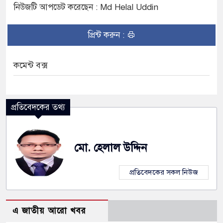
নিউজটি আপডেট করেছেন : Md Helal Uddin
প্রিন্ট করুন :
কমেন্ট বক্স
প্রতিবেদকের তথ্য
মো. হেলাল উদ্দিন
প্রতিবেদকের সকল নিউজ
এ জাতীয় আরো খবর