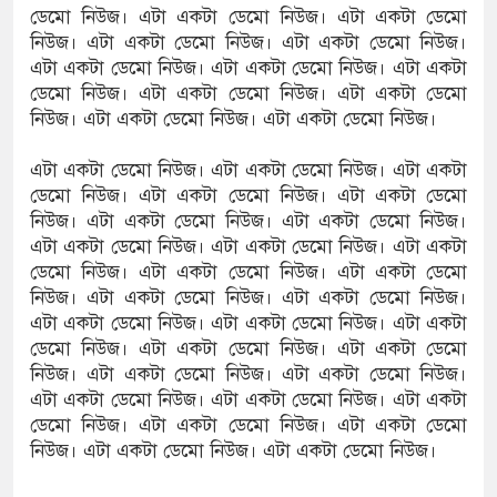
ডেমো নিউজ। এটা একটা ডেমো নিউজ। এটা একটা ডেমো
নিউজ। এটা একটা ডেমো নিউজ। এটা একটা ডেমো নিউজ।
এটা একটা ডেমো নিউজ। এটা একটা ডেমো নিউজ। এটা একটা
ডেমো নিউজ। এটা একটা ডেমো নিউজ। এটা একটা ডেমো
নিউজ। এটা একটা ডেমো নিউজ। এটা একটা ডেমো নিউজ।
এটা একটা ডেমো নিউজ। এটা একটা ডেমো নিউজ। এটা একটা
ডেমো নিউজ। এটা একটা ডেমো নিউজ। এটা একটা ডেমো
নিউজ। এটা একটা ডেমো নিউজ। এটা একটা ডেমো নিউজ।
এটা একটা ডেমো নিউজ। এটা একটা ডেমো নিউজ। এটা একটা
ডেমো নিউজ। এটা একটা ডেমো নিউজ। এটা একটা ডেমো
নিউজ। এটা একটা ডেমো নিউজ। এটা একটা ডেমো নিউজ।
এটা একটা ডেমো নিউজ। এটা একটা ডেমো নিউজ। এটা একটা
ডেমো নিউজ। এটা একটা ডেমো নিউজ। এটা একটা ডেমো
নিউজ। এটা একটা ডেমো নিউজ। এটা একটা ডেমো নিউজ।
এটা একটা ডেমো নিউজ। এটা একটা ডেমো নিউজ। এটা একটা
ডেমো নিউজ। এটা একটা ডেমো নিউজ। এটা একটা ডেমো
নিউজ। এটা একটা ডেমো নিউজ। এটা একটা ডেমো নিউজ।