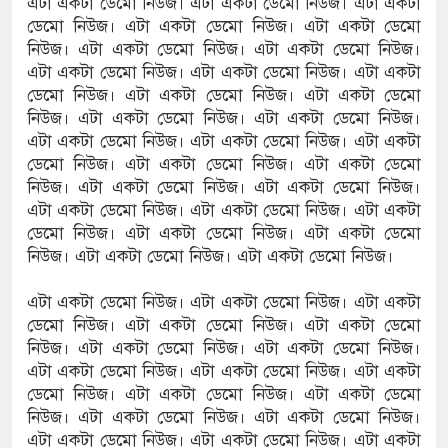
এটা একটা ডেমো নিউজ। এটা একটা ডেমো নিউজ। এটা একটা
ডেমো নিউজ। এটা একটা ডেমো নিউজ। এটা একটা ডেমো
নিউজ। এটা একটা ডেমো নিউজ। এটা একটা ডেমো নিউজ।
এটা একটা ডেমো নিউজ। এটা একটা ডেমো নিউজ। এটা একটা
ডেমো নিউজ। এটা একটা ডেমো নিউজ। এটা একটা ডেমো
নিউজ। এটা একটা ডেমো নিউজ। এটা একটা ডেমো নিউজ।
এটা একটা ডেমো নিউজ। এটা একটা ডেমো নিউজ। এটা একটা
ডেমো নিউজ। এটা একটা ডেমো নিউজ। এটা একটা ডেমো
নিউজ। এটা একটা ডেমো নিউজ। এটা একটা ডেমো নিউজ।
এটা একটা ডেমো নিউজ। এটা একটা ডেমো নিউজ। এটা একটা
ডেমো নিউজ। এটা একটা ডেমো নিউজ। এটা একটা ডেমো
নিউজ। এটা একটা ডেমো নিউজ। এটা একটা ডেমো নিউজ।
এটা একটা ডেমো নিউজ। এটা একটা ডেমো নিউজ। এটা একটা
ডেমো নিউজ। এটা একটা ডেমো নিউজ। এটা একটা ডেমো
নিউজ। এটা একটা ডেমো নিউজ। এটা একটা ডেমো নিউজ।
এটা একটা ডেমো নিউজ। এটা একটা ডেমো নিউজ। এটা একটা
ডেমো নিউজ। এটা একটা ডেমো নিউজ। এটা একটা ডেমো
নিউজ। এটা একটা ডেমো নিউজ। এটা একটা ডেমো নিউজ।
এটা একটা ডেমো নিউজ। এটা একটা ডেমো নিউজ। এটা একটা