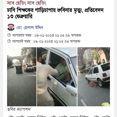
সাব হেডিং সাব হেডিং
রাষ্ট্রদূত
ঢাবি শিক্ষকের গাড়িচাপায় রুবিনার মৃত্যু, প্রতিবেদন
বাংলাদেশের পাসপোর্টের মান অনেক বেড়েছ
১৩ ফেব্রুয়ারি
২০২৩ সালে কতজন হজে যেতে পারবেন জা
মো. হেলাল উদ্দিন
আপলোড সময় : ০৯-০১-২০২৩ ০১:০৫:২৬ অপরাহ্ন
আপডেট সময় : ০৯-০১-২০২৩ ০১:০৫:২৬ অপরাহ্ন
ছবির ক্যাপশন