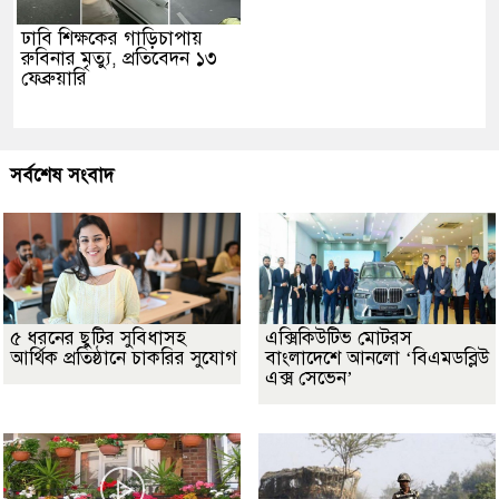
ঢাবি শিক্ষকের গাড়িচাপায়
রুবিনার মৃত্যু, প্রতিবেদন ১৩
ফেব্রুয়ারি
সর্বশেষ সংবাদ
৫ ধরনের ছুটির সুবিধাসহ
এক্সিকিউটিভ মোটরস
আর্থিক প্রতিষ্ঠানে চাকরির সুযোগ
বাংলাদেশে আনলো ‘বিএমডব্লিউ
এক্স সেভেন’