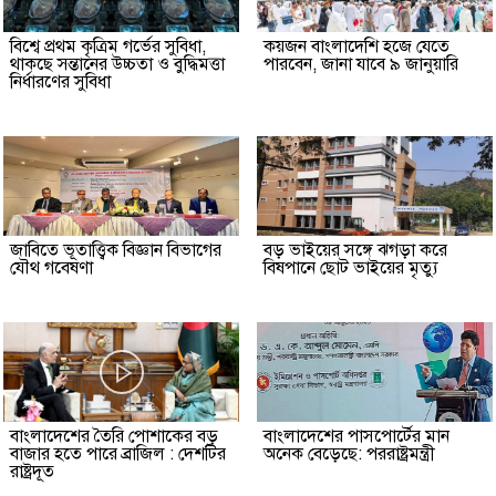
বিশ্বে প্রথম কৃত্রিম গর্ভের সুবিধা,
কয়জন বাংলাদেশি হজে যেতে
থাকছে সন্তানের উচ্চতা ও বুদ্ধিমত্তা
পারবেন, জানা যাবে ৯ জানুয়ারি
নির্ধারণের সুবিধা
জাবিতে ভূতাত্ত্বিক বিজ্ঞান বিভাগের
বড় ভাইয়ের সঙ্গে ঝগড়া করে
যৌথ গবেষণা
বিষপানে ছোট ভাইয়ের মৃত্যু
বাংলাদেশের তৈরি পোশাকের বড়
বাংলাদেশের পাসপোর্টের মান
বাজার হতে পারে ব্রাজিল : দেশটির
অনেক বেড়েছে: পররাষ্ট্রমন্ত্রী
রাষ্ট্রদূত